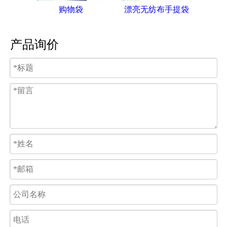
购物袋
漂亮无纺布手提袋
无
产品询价