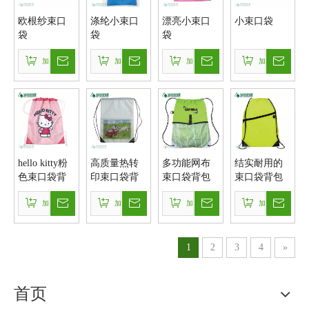
欧根纱束口
涤纶小束口
漂亮小束口
小束口袋
袋
袋
袋
加入询价篮
加入询价篮
加入询价篮
加入询价篮
hello kitty粉
高质量热转
多功能网布
结实耐用的
色束口袋背
印束口袋背
束口袋背包
束口袋背包
包
包
加入询价篮
加入询价篮
加入询价篮
加入询价篮
1
2
3
4
»
首页