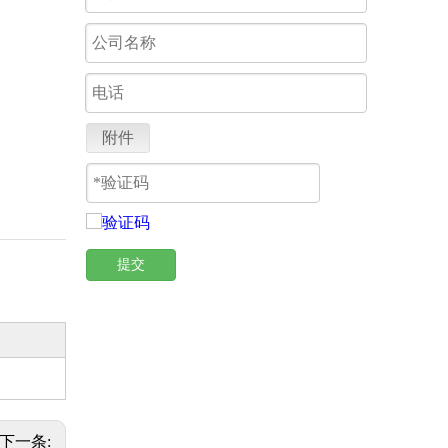
附件
提交
下一条: