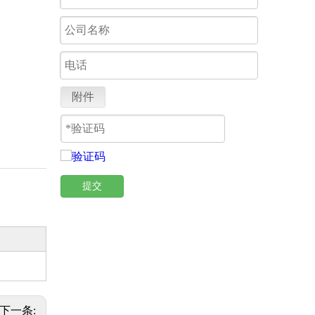
附件
提交
下一条: