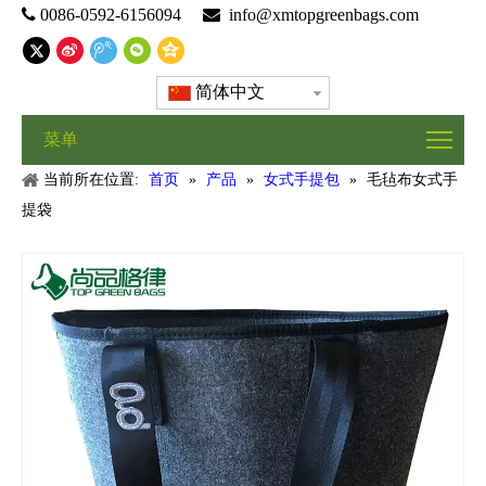

0086-0592-6156094

info@xmtopgreenbags.com
简体中文
菜单
当前所在位置:
首页
»
产品
»
女式手提包
»
毛毡布女式手
提袋