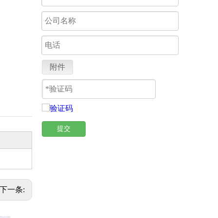
附件
提交
下一条: